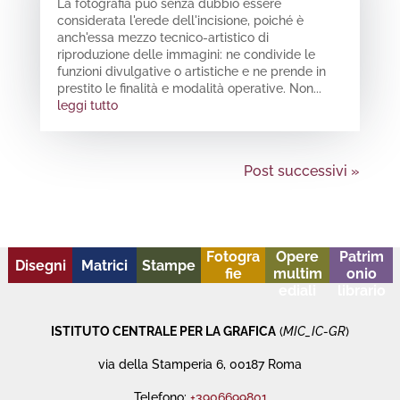
La fotografia può senza dubbio essere
considerata l'erede dell'incisione, poiché è
anch'essa mezzo tecnico-artistico di
riproduzione delle immagini: ne condivide le
funzioni divulgative o artistiche e ne prende in
prestito le finalità e modalità operative. Non...
leggi tutto
Post successivi »
Fotogra
Opere
Patrim
Disegni
Matrici
Stampe
fie
multim
onio
ediali
librario
ISTITUTO CENTRALE PER LA GRAFICA
(
MIC_IC-GR
)
via della Stamperia 6, 00187 Roma
Telefono:
+3906699801