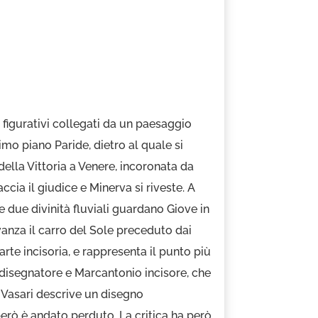
figurativi collegati da un paesaggio
rimo piano Paride, dietro al quale si
ella Vittoria a Venere, incoronata da
cia il giudice e Minerva si riveste. A
 due divinità fluviali guardano Giove in
vanza il carro del Sole preceduto dai
arte incisoria, e rappresenta il punto più
 disegnatore e Marcantonio incisore, che
 Vasari descrive un disegno
però è andato perduto. La critica ha però