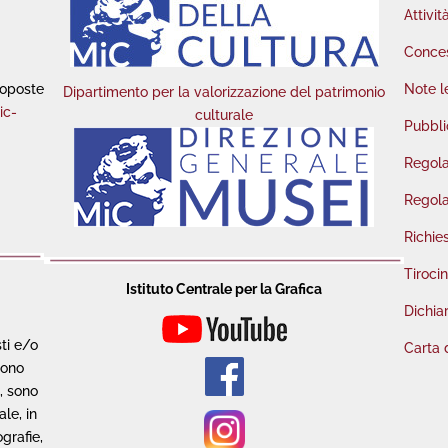
Attivit
Conces
roposte
Note l
Dipartimento per la valorizzazione del patrimonio
ic-
culturale
Pubbli
Regola
Regola
Richie
Tirocin
Istituto Centrale per la Grafica
Dichiar
sti e/o
Carta 
sono
o, sono
le, in
grafie,