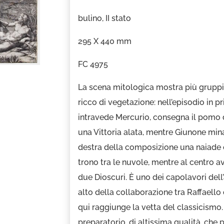
bulino, II stato
295 X 440 mm
FC 4975
La scena mitologica mostra più gruppi 
ricco di vegetazione: nell’episodio in p
intravede Mercurio, consegna il pomo d
una Vittoria alata, mentre Giunone minac
destra della composizione una naiade e
trono tra le nuvole, mentre al centro a
due Dioscuri. È uno dei capolavori dell’
alto della collaborazione tra Raffaello
qui raggiunge la vetta del classicismo.
preparatorio, di altissima qualità, che 