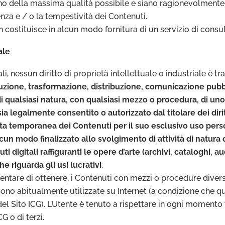
ano della massima qualità possibile e siano ragionevolmente a
enza e / o la tempestività dei Contenuti.
on costituisce in alcun modo fornitura di un servizio di cons
ale
, nessun diritto di proprietà intellettuale o industriale è tra
duzione, trasformazione, distribuzione, comunicazione pubb
zo di qualsiasi natura, con qualsiasi mezzo o procedura, di u
i sia legalmente consentito o autorizzato dal titolare dei dir
ata temporanea dei Contenuti per il suo esclusivo uso perso
lcun modo finalizzato allo svolgimento di attività di natur
i digitali raffiguranti le opere d’arte (archivi, cataloghi, a
e riguarda gli usi lucrativi
.
o tentare di ottenere, i Contenuti con mezzi o procedure dive
e sono abitualmente utilizzate su Internet (a condizione che q
to ICG). L’Utente è tenuto a rispettare in ogni momento tutti
CG o di terzi.