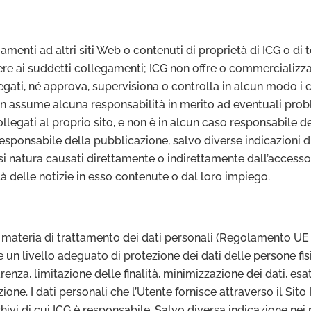
menti ad altri siti Web o contenuti di proprietà di ICG o di t
dere ai suddetti collegamenti; ICG non offre o commercializza 
llegati, né approva, supervisiona o controlla in alcun modo i c
 non assume alcuna responsabilità in merito ad eventuali pro
 collegati al proprio sito, e non è in alcun caso responsabile d
 responsabile della pubblicazione, salvo diverse indicazioni d
 natura causati direttamente o indirettamente dall’accesso a t
ità delle notizie in esso contenute o dal loro impiego.
n materia di trattamento dei dati personali (Regolamento U
rare un livello adeguato di protezione dei dati delle persone f
parenza, limitazione delle finalità, minimizzazione dei dati, e
zione. I dati personali che l’Utente fornisce attraverso il Sit
ivi di cui ICG è responsabile. Salvo diversa indicazione nei m