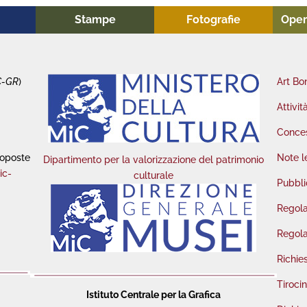
Stampe
Fotografie
Oper
C-GR
)
Art Bo
Attivit
Conces
roposte
Note l
Dipartimento per la valorizzazione del patrimonio
ic-
culturale
Pubbli
Regola
Regola
Richie
Tirocin
Istituto Centrale per la Grafica