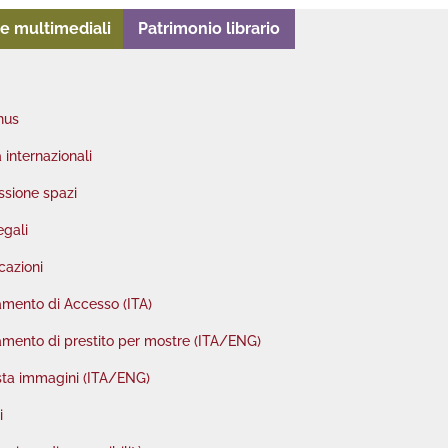
e multimediali
Patrimonio librario
nus
à internazionali
sione spazi
egali
cazioni
mento di Accesso (ITA)
mento di prestito per mostre (ITA/ENG)
sta immagini (ITA/ENG)
i