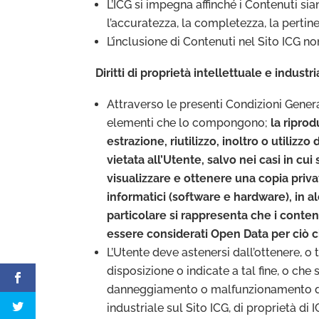
L’ICG si impegna affinché i Contenuti si
l’accuratezza, la completezza, la pertin
L’inclusione di Contenuti nel Sito ICG n
Diritti di proprietà intellettuale e industri
Attraverso le presenti Condizioni Generali
elementi che lo compongono;
la ripro
estrazione, riutilizzo, inoltro o utiliz
vietata all’Utente, salvo nei casi in cu
visualizzare e ottenere una copia priv
informatici (software e hardware), in a
particolare si rappresenta che i contenut
essere considerati Open Data per ciò ch
L’Utente deve astenersi dall’ottenere, 
disposizione o indicate a tal fine, o ch
danneggiamento o malfunzionamento del Si
industriale sul Sito ICG, di proprietà di I