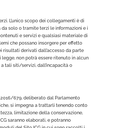
erzi. L’unico scopo dei collegamenti è di
da solo o tramite terzi le informazioni e i
ontenuti e servizi e qualsiasi materiale di
blemi che possano insorgere per effetto
ei risultati derivati dall’accesso da parte
i legge, non potrà essere ritenuto in alcun
ali siti/servizi, dall’incapacità o
E 2016/679, deliberato dal Parlamento
isiche, si impegna a trattarli tenendo conto
sattezza, limitazione della conservazione,
o ICG saranno elaborati, e potranno
oduli del Sito ICG in cui sono raccolti i