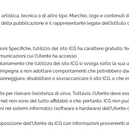
artistica, tecnica o di altro tipo. Marchio, logo e contenuti d
della pubblicazione è il rappresentante legale dell’Istituto c
oni Specifiche, l’utilizzo del sito ICG ha carattere gratuito,
omunicazioni cui l’Utente ha accesso.
tariamente che l’utilizzo del sito ICG si svolga sotto la sua 
e si impegna a non adottare comportamenti che potrebbero dann
o danneggiare, disabilitare o sovraccaricare il sito ICG, o che
e per rilevare l’esistenza di virus. Tuttavia, l’Utente deve 
net non sono del tutto affidabili e che, pertanto, ICG non può 
 nei sistemi informatici (software e hardware) dell’Utente o 
sposizione dell’Utente da ICG con informazioni provenienti sia