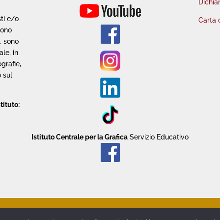
Dichiar
sti e/o
Carta 
sono
o, sono
le, in
grafie,
 sul
tituto:
Istituto Centrale per la Grafica
Servizio Educativo
rente
Area Riservata
Contatti
Crediti