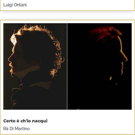
Luigi Ontani
Certo è ch'io nacqui
Rä Di Martino