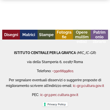
Fotogra
Opere
Patrim
Disegni
Matrici
Stampe
fie
multim
onio
ediali
librario
ISTITUTO CENTRALE PER LA GRAFICA
(
MIC_IC-GR
)
via della Stamperia 6, 00187 Roma
Telefono:
+3906699801
Per segnalare eventuali disservizi o suggerire proposte di
miglioramento scrivere all’indirizzo email:
ic-gr@cultura.gov.it
PEC:
ic-gr@pec.cultura.gov.it