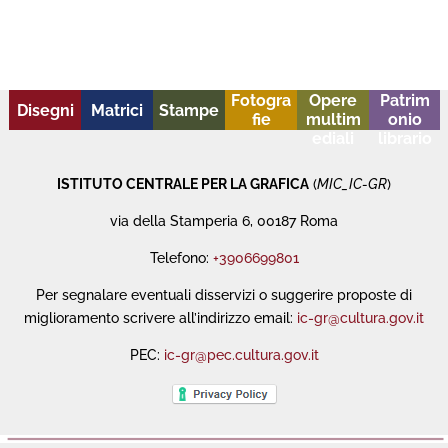
Fotogra
Opere
Patrim
Disegni
Matrici
Stampe
fie
multim
onio
ediali
librario
ISTITUTO CENTRALE PER LA GRAFICA
(
MIC_IC-GR
)
via della Stamperia 6, 00187 Roma
Telefono:
+3906699801
Per segnalare eventuali disservizi o suggerire proposte di
miglioramento scrivere all’indirizzo email:
ic-gr@cultura.gov.it
PEC:
ic-gr@pec.cultura.gov.it