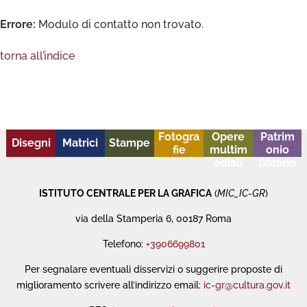
Errore:
Modulo di contatto non trovato.
torna all’indice
Fotogra
Opere
Patrim
Disegni
Matrici
Stampe
fie
multim
onio
ediali
librario
ISTITUTO CENTRALE PER LA GRAFICA
(
MIC_IC-GR
)
via della Stamperia 6, 00187 Roma
Telefono:
+3906699801
Per segnalare eventuali disservizi o suggerire proposte di
miglioramento scrivere all’indirizzo email:
ic-gr@cultura.gov.it