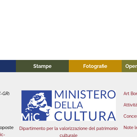
Stampe
Fotografie
Oper
C-GR
)
Art Bo
Attivit
Conces
roposte
Note l
Dipartimento per la valorizzazione del patrimonio
ic-
culturale