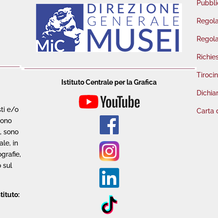
Pubbli
Regola
Regola
Richie
Tirocin
Istituto Centrale per la Grafica
Dichiar
sti e/o
Carta 
sono
o, sono
le, in
grafie,
 sul
tituto: