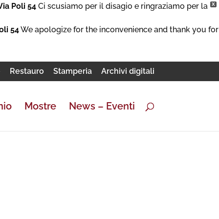
Via Poli 54
Ci scusiamo per il disagio e ringraziamo per la
X
oli 54
We apologize for the inconvenience and thank you for
e
Restauro
Stamperia
Archivi digitali
nio
Mostre
News – Eventi