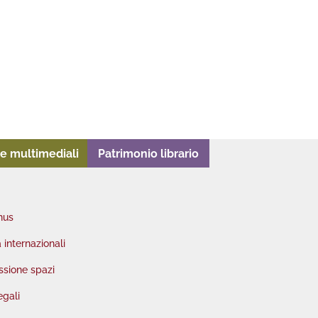
e multimediali
Patrimonio librario
nus
à internazionali
sione spazi
egali