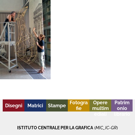
Fotogra
Opere
Patrim
Disegni
Matrici
Stampe
fie
multim
onio
ediali
librario
ISTITUTO CENTRALE PER LA GRAFICA
(
MIC_IC-GR
)