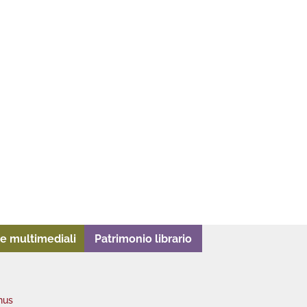
e multimediali
Patrimonio librario
nus