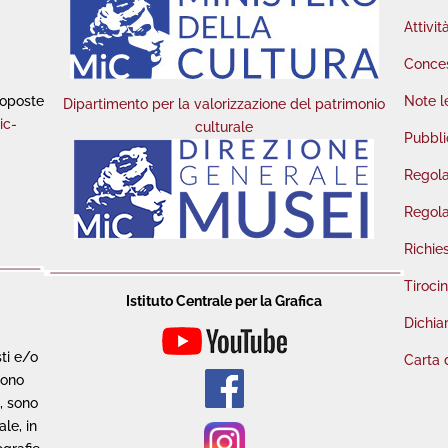
Attivit
Conces
roposte
Note l
Dipartimento per la valorizzazione del patrimonio
ic-
culturale
Pubbli
Regola
Regola
Richie
Tirocin
Istituto Centrale per la Grafica
Dichiar
sti e/o
Carta 
sono
o, sono
le, in