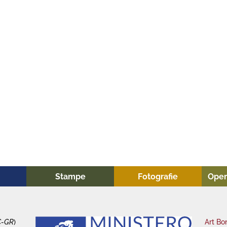
Stampe
Fotografie
Oper
C-GR
)
Art Bo