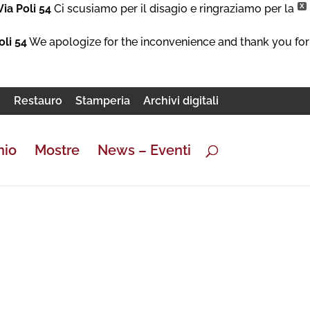
Via Poli 54
Ci scusiamo per il disagio e ringraziamo per la
X
oli 54
We apologize for the inconvenience and thank you for
e
Restauro
Stamperia
Archivi digitali
nio
Mostre
News – Eventi